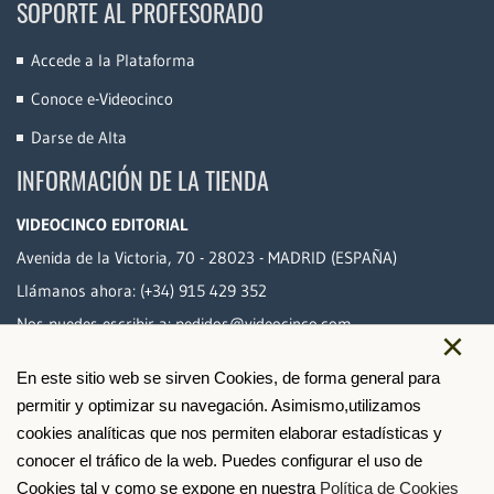
SOPORTE AL PROFESORADO
Accede a la Plataforma
Conoce e-Videocinco
Darse de Alta
INFORMACIÓN DE LA TIENDA
VIDEOCINCO EDITORIAL
Avenida de la Victoria, 70 - 28023 - MADRID (ESPAÑA)
Llámanos ahora:
(+34) 915 429 352
Nos puedes escribir a:
pedidos@videocinco.com
×
En este sitio web se sirven Cookies, de forma general para
PAGO SEGURO
permitir y optimizar su navegación. Asimismo,utilizamos
cookies analíticas que nos permiten elaborar estadísticas y
conocer el tráfico de la web. Puedes configurar el uso de
Cookies tal y como se expone en nuestra
Política de Cookies