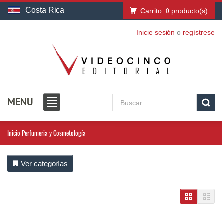
Costa Rica
Carrito:
0
producto(s)
Inicie sesión
o
regístrese
MENU
Inicio
Perfumeria y Cosmetología
Ver categorías