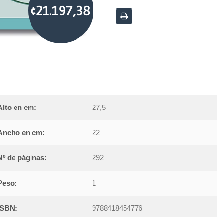
¢21.197,38
Alto en cm:
27,5
Ancho en cm:
22
Nº de páginas:
292
Peso:
1
ISBN:
9788418454776