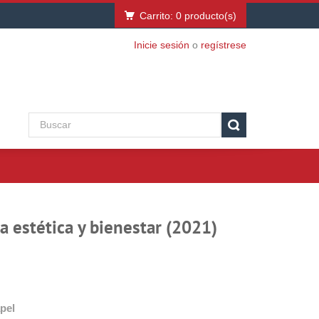
Carrito:
0
producto(s)
Inicie sesión
o
regístrese
a estética y bienestar (2021)
pel