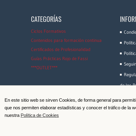
CATEGORÍAS
INFOR
Ciclos Formativos
Condi
Contenidos para formación continua
Políti
Certificados de Profesionalidad
Políti
Guías Prácticas Rojo de Fassi
Segui
***OUTLET***
Regula
de los P
En este sitio web se sirven Cookies, de forma general para permit
que nos permiten elaborar estadísticas y conocer el tráfico de la
nuestra
Política de Cookies