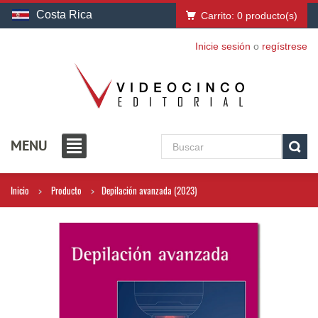
Costa Rica
Carrito:
0
producto(s)
Inicie sesión
o
regístrese
MENU
Inicio
Producto
Depilación avanzada (2023)