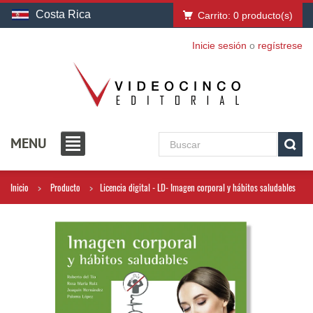
Costa Rica
Carrito:
0
producto(s)
Inicie sesión
o
regístrese
MENU
Inicio
Producto
Licencia digital - LD- Imagen corporal y hábitos saludables