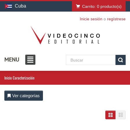
Cuba
Carrito:
0
producto(s)
Inicie sesión
o
regístrese
MENU
Inicio
Caracterización
Ver categorías