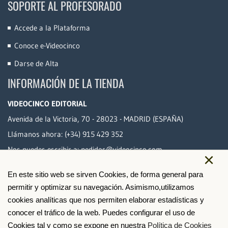
SOPORTE AL PROFESORADO
Accede a la Plataforma
Conoce e-Videocinco
Darse de Alta
INFORMACIÓN DE LA TIENDA
VIDEOCINCO EDITORIAL
Avenida de la Victoria, 70 - 28023 - MADRID (ESPAÑA)
Llámanos ahora:
(+34) 915 429 352
Nos puedes escribir a:
pedidos@videocinco.com
×
En este sitio web se sirven Cookies, de forma general para
PAGO SEGURO
permitir y optimizar su navegación. Asimismo,utilizamos
cookies analíticas que nos permiten elaborar estadísticas y
conocer el tráfico de la web. Puedes configurar el uso de
Cookies tal y como se expone en nuestra
Política de Cookies