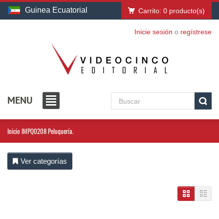
Guinea Ecuatorial
Carrito:
0
producto(s)
Inicie sesión
o
regístrese
MENU
Inicio
IMPQ0208 Peluquería.
Ver categorías