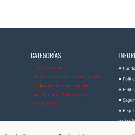
CATEGORÍAS
INFOR
Ciclos Formativos
Condi
Contenidos para formación continua
Políti
Certificados de Profesionalidad
Políti
Guías Prácticas Rojo de Fassi
Segui
***OUTLET***
Regula
de los P