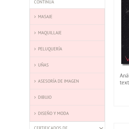
CONTINUA
MASAJE
MAQUILLAJE
PELUQUERÍA
UÑAS
Anál
ASESORÍA DE IMAGEN
text
DIBUJO
DISEÑO Y MODA
CERTIFICADOS DE