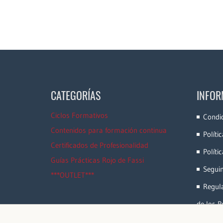
CATEGORÍAS
INFOR
Ciclos Formativos
Condi
Contenidos para formación continua
Políti
Certificados de Profesionalidad
Políti
Guías Prácticas Rojo de Fassi
Segui
***OUTLET***
Regula
de los P