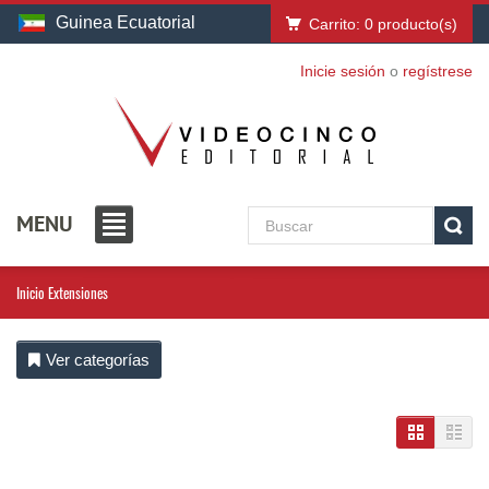
Guinea Ecuatorial
Carrito:
0
producto(s)
Inicie sesión
o
regístrese
MENU
Inicio
Extensiones
Ver categorías