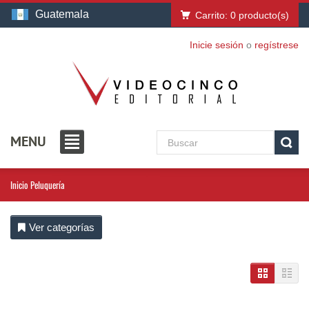
Guatemala
Carrito:
0
producto(s)
Inicie sesión
o
regístrese
MENU
Inicio
Peluquería
Ver categorías