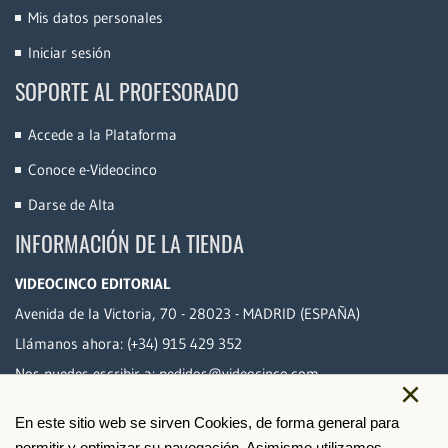
Mis datos personales
Iniciar sesión
SOPORTE AL PROFESORADO
Accede a la Plataforma
Conoce e-Videocinco
Darse de Alta
INFORMACIÓN DE LA TIENDA
VIDEOCINCO EDITORIAL
Avenida de la Victoria, 70 - 28023 - MADRID (ESPAÑA)
Llámanos ahora:
(+34) 915 429 352
Nos puedes escribir a:
pedidos@videocinco.com
×
En este sitio web se sirven Cookies, de forma general para
PAGO SEGURO
permitir y optimizar su navegación. Asimismo,utilizamos