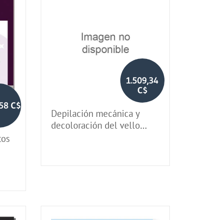
1.509,34
C$
,58 C$
Depilación mecánica y
decoloración del vello
(libro de taller)
tos