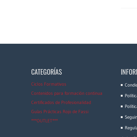
CATEGORÍAS
INFOR
Ciclos Formativos
Condi
Contenidos para formación continua
Políti
Certificados de Profesionalidad
Políti
Guías Prácticas Rojo de Fassi
Segui
***OUTLET***
Regula