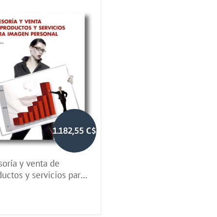
1.182,55 C$
soría y venta de
uctos y servicios para
gen personal (LOGSE)