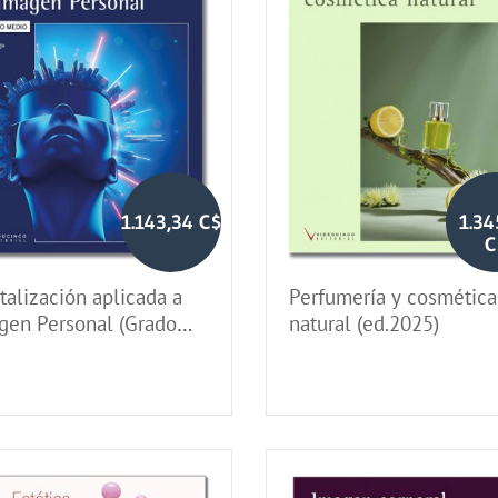
1.143,34 C$
1.34
C
talización aplicada a
Perfumería y cosmética
gen Personal (Grado
natural (ed.2025)
io)