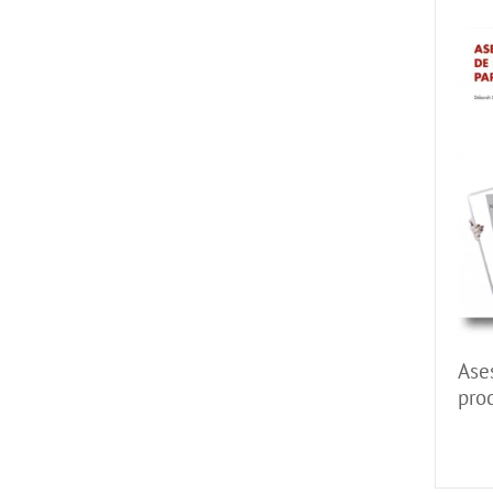
Ase
prod
ima