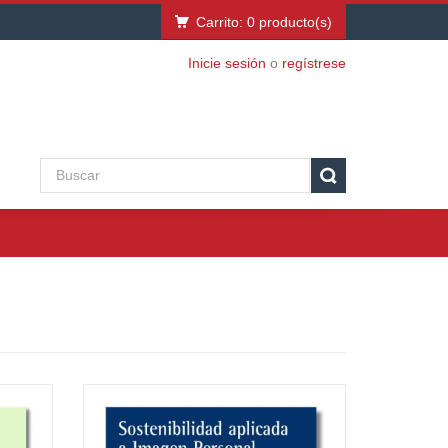
Carrito:
0
producto(s)
Inicie sesión
o
regístrese