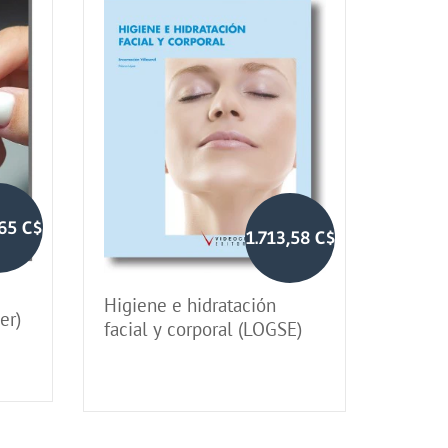
,65 C$
1.713,58 C$
Higiene e hidratación
ler)
facial y corporal (LOGSE)