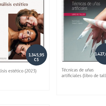
1.427
1.345,95
C$
Técnicas de uñas
isis estético (2023)
artificiales (libro de tal