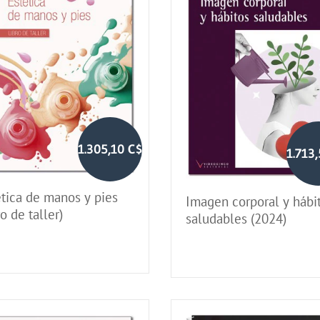
1.305,10 C$
1.713
ética de manos y pies
Imagen corporal y hábi
ro de taller)
saludables (2024)