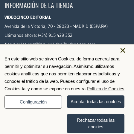
INFORMACIÓN DE LA TIENDA
VIDEOCINCO EDITORIAL
Avenida de la Victoria, 70 - 28023 - MADRID (ESPAÑA)
Llámanos ahora:
(+34) 915 429 352
Nos puedes escribir a:
pedidos@videocinco.com
×
En este sitio web se sirven Cookies, de forma general para
PAGO SEGURO
permitir y optimizar su navegación. Asimismo,utilizamos
cookies analíticas que nos permiten elaborar estadísticas y
conocer el tráfico de la web. Puedes configurar el uso de
Cookies tal y como se expone en nuestra
Política de Cookies
Aceptar todas las cookies
Configuración
Rechazar todas las
cookies
© 2026 Videocinco