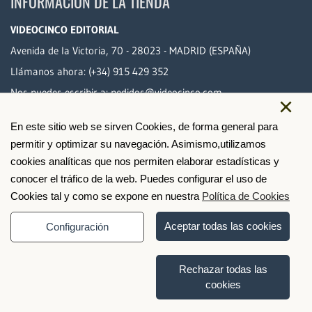
INFORMACIÓN DE LA TIENDA
VIDEOCINCO EDITORIAL
Avenida de la Victoria, 70 - 28023 - MADRID (ESPAÑA)
Llámanos ahora:
(+34) 915 429 352
Nos puedes escribir a:
pedidos@videocinco.com
×
En este sitio web se sirven Cookies, de forma general para
PAGO SEGURO
permitir y optimizar su navegación. Asimismo,utilizamos
cookies analíticas que nos permiten elaborar estadísticas y
conocer el tráfico de la web. Puedes configurar el uso de
Cookies tal y como se expone en nuestra
Política de Cookies
Aceptar todas las cookies
Configuración
Rechazar todas las
cookies
© 2026 Videocinco