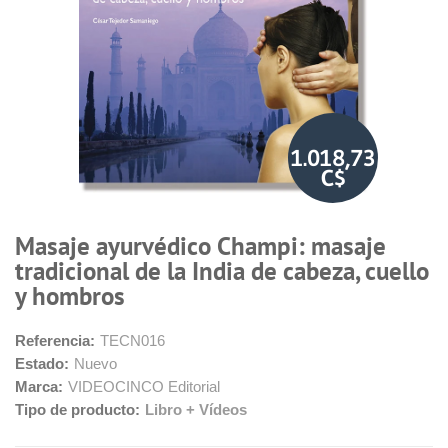
1.018,73
C$
Masaje ayurvédico Champi: masaje
tradicional de la India de cabeza, cuello
y hombros
Referencia:
TECN016
Estado:
Nuevo
Marca:
VIDEOCINCO Editorial
Tipo de producto:
Libro + Vídeos