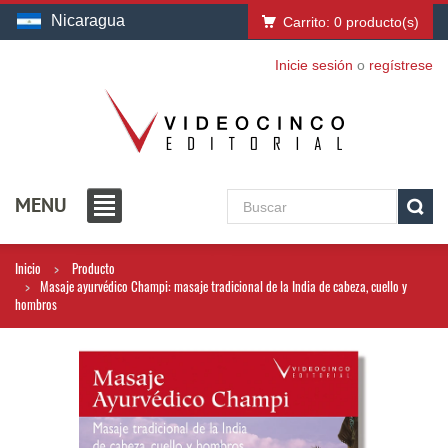
Nicaragua
Carrito:
0
producto(s)
Inicie sesión
o
regístrese
MENU
Inicio
Producto
Masaje ayurvédico Champi: masaje tradicional de la India de cabeza, cuello y
hombros