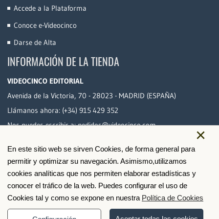
Accede a la Plataforma
Conoce e-Videocinco
Darse de Alta
INFORMACIÓN DE LA TIENDA
VIDEOCINCO EDITORIAL
Avenida de la Victoria, 70 - 28023 - MADRID (ESPAÑA)
Llámanos ahora:
(+34) 915 429 352
Nos puedes escribir a:
pedidos@videocinco.com
×
En este sitio web se sirven Cookies, de forma general para
PAGO SEGURO
permitir y optimizar su navegación. Asimismo,utilizamos
cookies analíticas que nos permiten elaborar estadísticas y
conocer el tráfico de la web. Puedes configurar el uso de
Cookies tal y como se expone en nuestra
Política de Cookies
Aceptar todas las cookies