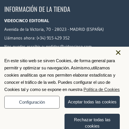
INFORMACIÓN DE LA TIENDA
VIDEOCINCO EDITORIAL
Avenida de la Victoria, 70 - 28023 - MADRID (ESPAÑA)
Llámanos ahora:
(+34) 915 429 352
Nos puedes escribir a:
pedidos@videocinco.com
×
En este sitio web se sirven Cookies, de forma general para
PAGO SEGURO
permitir y optimizar su navegación. Asimismo,utilizamos
cookies analíticas que nos permiten elaborar estadísticas y
conocer el tráfico de la web. Puedes configurar el uso de
Cookies tal y como se expone en nuestra
Política de Cookies
Aceptar todas las cookies
Configuración
Rechazar todas las
cookies
© 2026 Videocinco