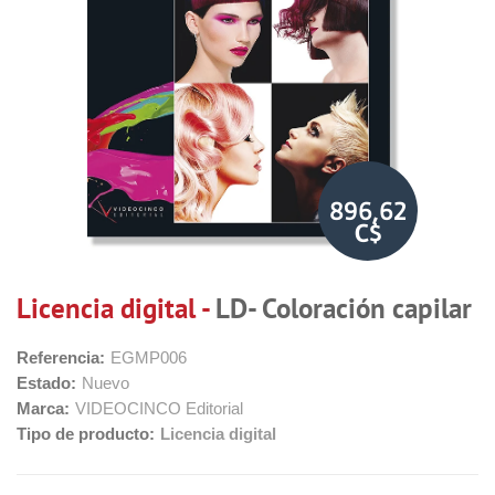
896,62
C$
Licencia digital -
LD- Coloración capilar
Referencia:
EGMP006
Estado:
Nuevo
Marca:
VIDEOCINCO Editorial
Tipo de producto:
Licencia digital