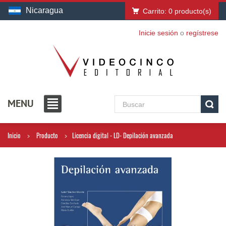
Nicaragua
Carrito:
0
producto(s)
Inicie sesión
o
regístrese
MENU
Inicio
Producto
Licencia digital - LD- Depilación avanzada