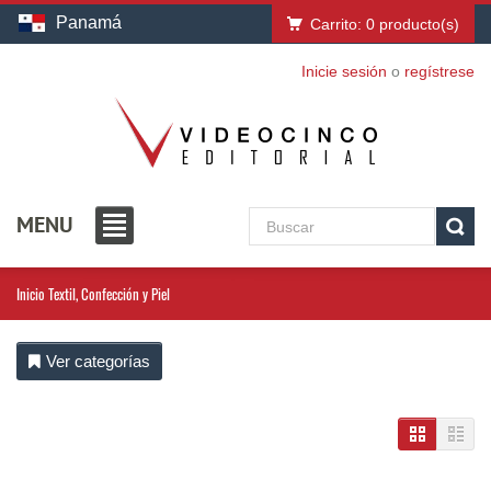
Panamá
Carrito:
0
producto(s)
Inicie sesión
o
regístrese
MENU
Inicio
Textil, Confección y Piel
Ver categorías