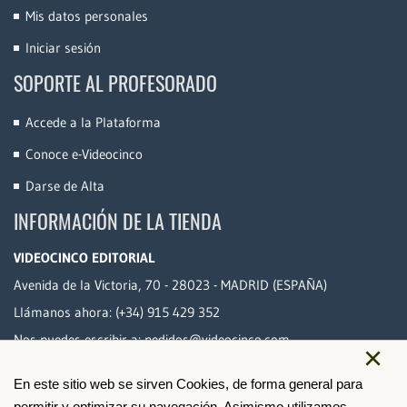
Mis datos personales
Iniciar sesión
SOPORTE AL PROFESORADO
Accede a la Plataforma
Conoce e-Videocinco
Darse de Alta
INFORMACIÓN DE LA TIENDA
VIDEOCINCO EDITORIAL
Avenida de la Victoria, 70 - 28023 - MADRID (ESPAÑA)
Llámanos ahora:
(+34) 915 429 352
Nos puedes escribir a:
pedidos@videocinco.com
×
En este sitio web se sirven Cookies, de forma general para
PAGO SEGURO
permitir y optimizar su navegación. Asimismo,utilizamos