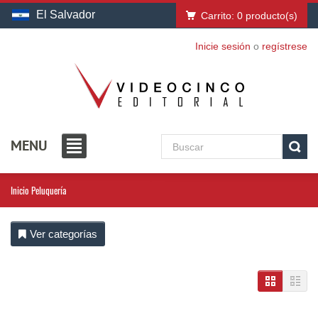
El Salvador
Carrito:
0
producto(s)
Inicie sesión
o
regístrese
MENU
Inicio
Peluquería
Ver categorías