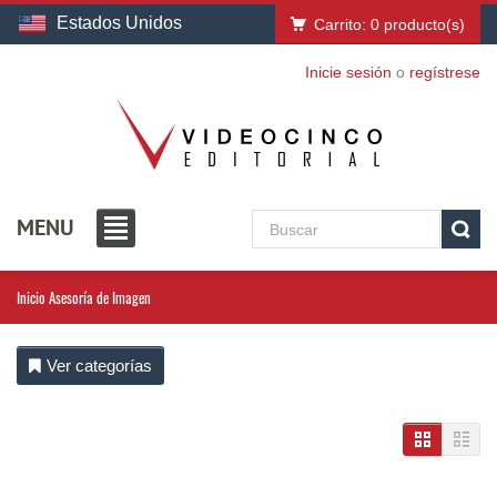
Estados Unidos
Carrito:
0
producto(s)
Inicie sesión
o
regístrese
MENU
Inicio
Asesoría de Imagen
Ver categorías