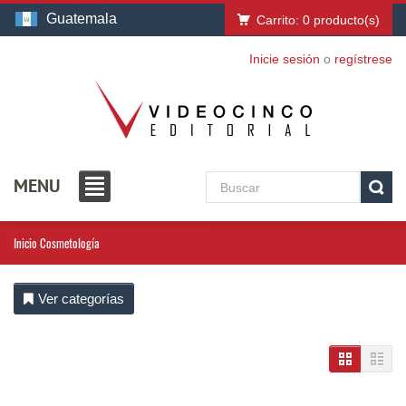
Guatemala
Carrito:
0
producto(s)
Inicie sesión
o
regístrese
MENU
Inicio
Cosmetología
Ver categorías