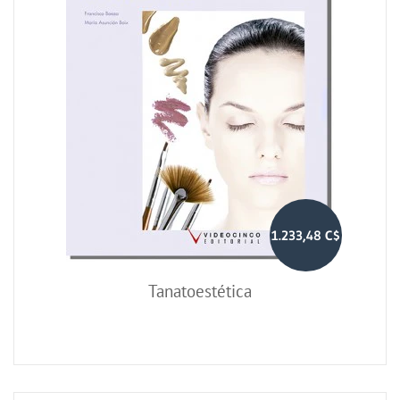
1.233,48 C$
Tanatoestética