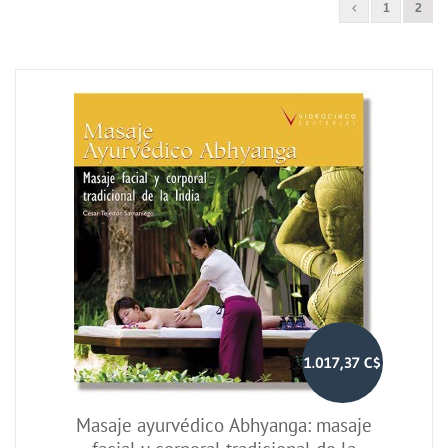
1
2
1.017,37 C$
Masaje ayurvédico Abhyanga: masaje