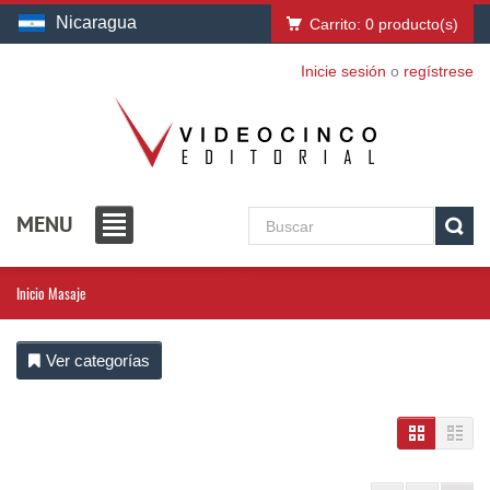
Nicaragua
Carrito:
0
producto(s)
Inicie sesión
o
regístrese
MENU
Inicio
Masaje
Ver categorías