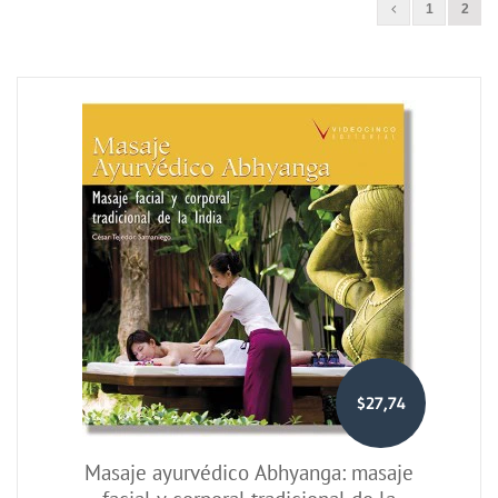
1
2
$27,74
Masaje ayurvédico Abhyanga: masaje