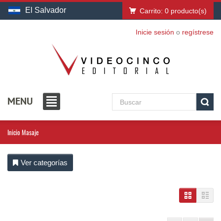
El Salvador
Carrito:
0
producto(s)
Inicie sesión
o
regístrese
MENU
Inicio
Masaje
Ver categorías