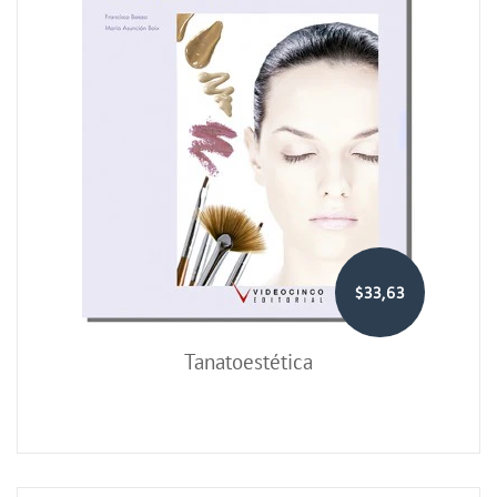
$33,63
Tanatoestética