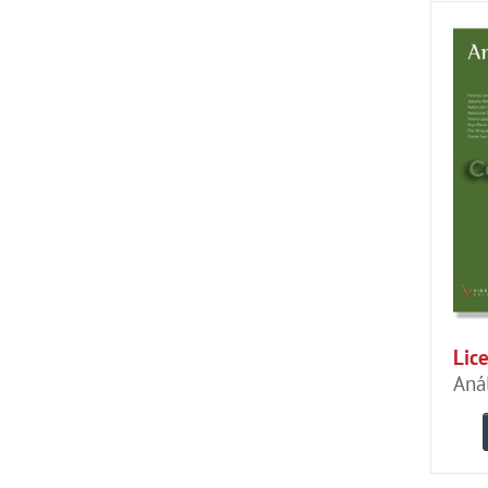
Lice
Anál