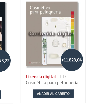
¢11.823,04
43,22
Licencia digital -
LD-
Cosmética para peluquería
AÑADIR AL CARRITO