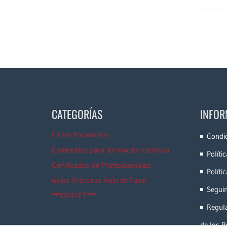
CATEGORÍAS
INFOR
Ciclos Formativos
Condi
Contenidos para formación continua
Políti
Certificados de Profesionalidad
Políti
Guías Prácticas Rojo de Fassi
Segui
***OUTLET***
Regula
de los P