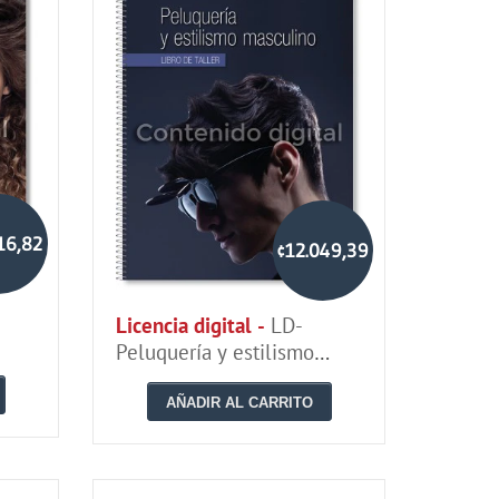
16,82
¢12.049,39
Licencia digital -
LD-
Peluquería y estilismo
o
masculino (libro de taller)
AÑADIR AL CARRITO