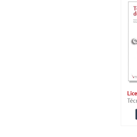
Lice
Téc
cab