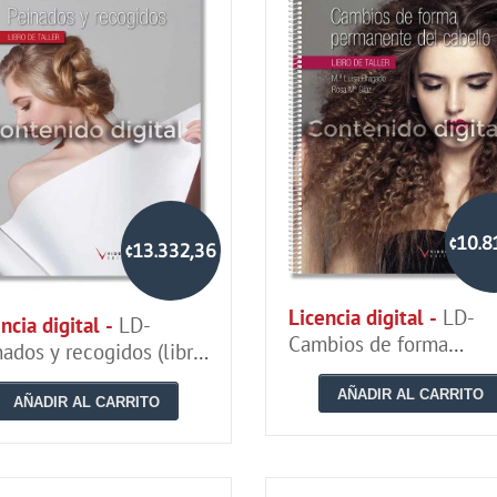
¢10.8
¢13.332,36
Licencia digital -
LD-
ncia digital -
LD-
Cambios de forma
ados y recogidos (libro
permanente del cabell
aller)
(libro de taller)
AÑADIR AL CARRITO
AÑADIR AL CARRITO