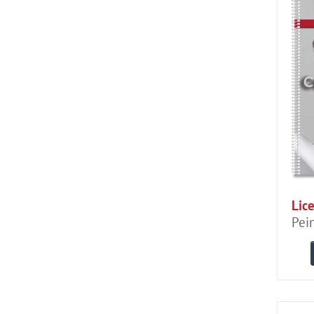
Lice
Pein
de t