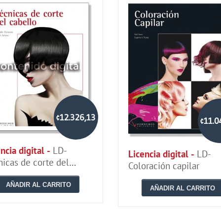
¢12.326,13
¢11.0
ncia digital -
LD-
Licencia digital -
LD-
nicas de corte del
Coloración capilar
ello
AÑADIR AL CARRITO
AÑADIR AL CARRITO