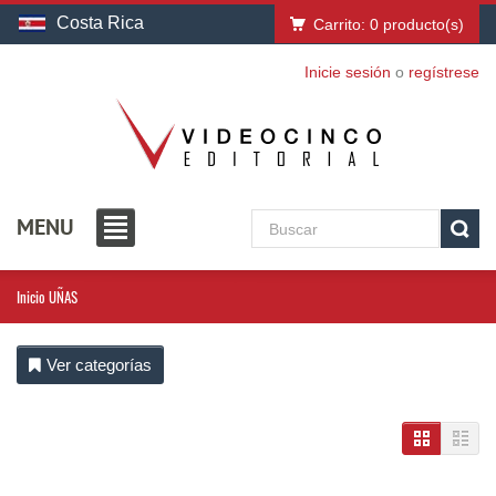
Costa Rica
Carrito:
0
producto(s)
Inicie sesión
o
regístrese
MENU
Inicio
UÑAS
Ver categorías