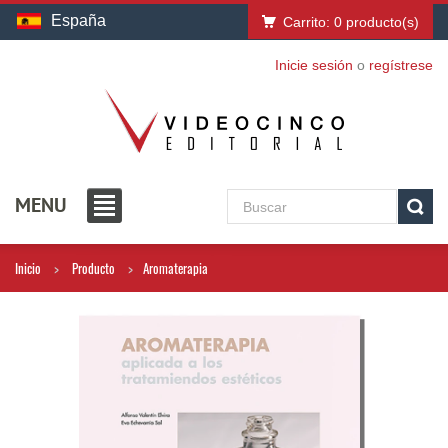
España
Carrito:
0
producto(s)
Inicie sesión
o
regístrese
MENU
Inicio
Producto
Aromaterapia