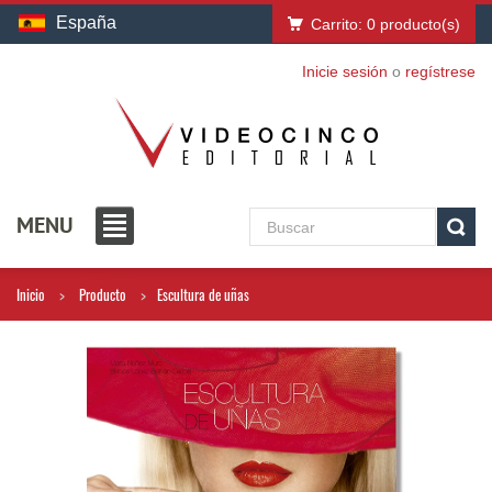
España
Carrito:
0
producto(s)
Inicie sesión
o
regístrese
MENU
Inicio
Producto
Escultura de uñas