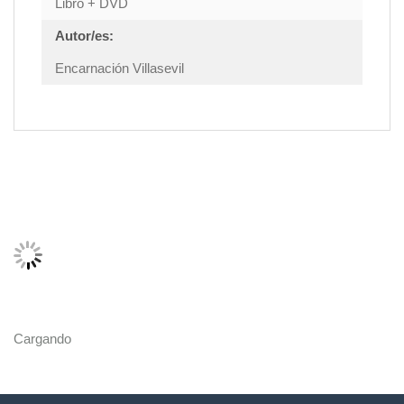
Libro + DVD
Autor/es:
Encarnación Villasevil
Cargando