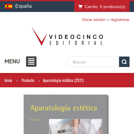
España
Carrito:
0
producto(s)
Inicie sesión
o
regístrese
MENU
Inicio
Producto
Aparatología estética (2021)