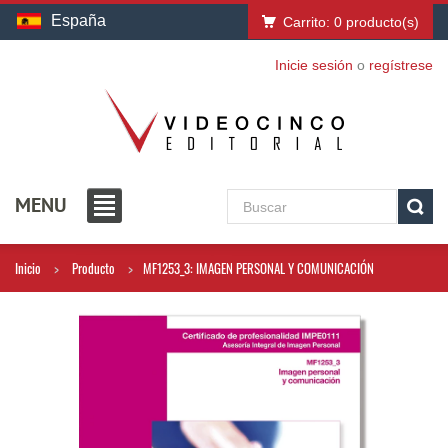
España
Carrito:
0
producto(s)
Inicie sesión
o
regístrese
MENU
Inicio
Producto
MF1253_3: IMAGEN PERSONAL Y COMUNICACIÓN