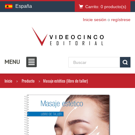
España
Carrito:
0
producto(s)
Inicie sesión
o
regístrese
MENU
Inicio
Producto
Masaje estético (libro de taller)