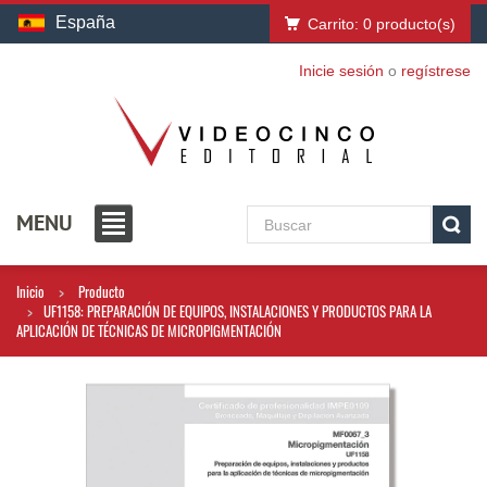
España
Carrito:
0
producto(s)
Inicie sesión
o
regístrese
MENU
Inicio
Producto
UF1158: PREPARACIÓN DE EQUIPOS, INSTALACIONES Y PRODUCTOS PARA LA
APLICACIÓN DE TÉCNICAS DE MICROPIGMENTACIÓN