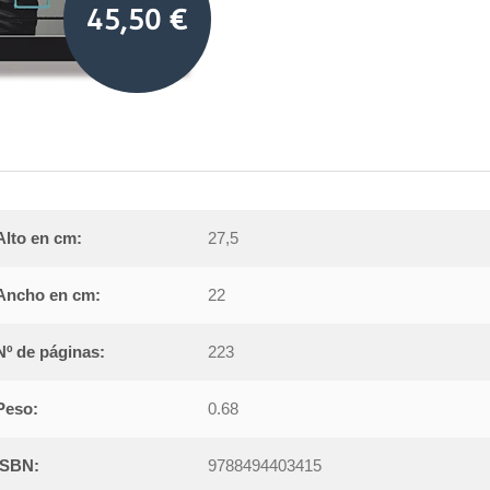
45,50 €
Alto en cm:
27,5
Ancho en cm:
22
Nº de páginas:
223
Peso:
0.68
ISBN:
9788494403415