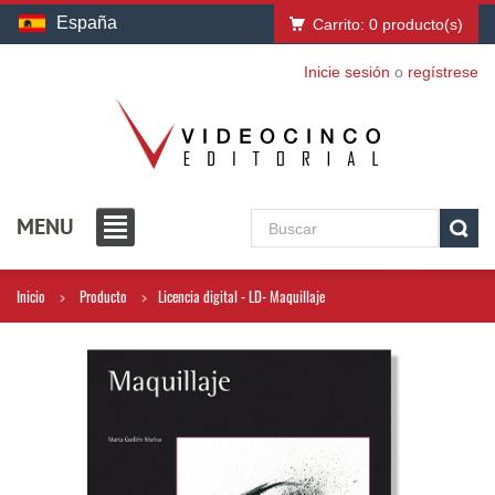
España
Carrito:
0
producto(s)
Inicie sesión
o
regístrese
MENU
Inicio
Producto
Licencia digital - LD- Maquillaje