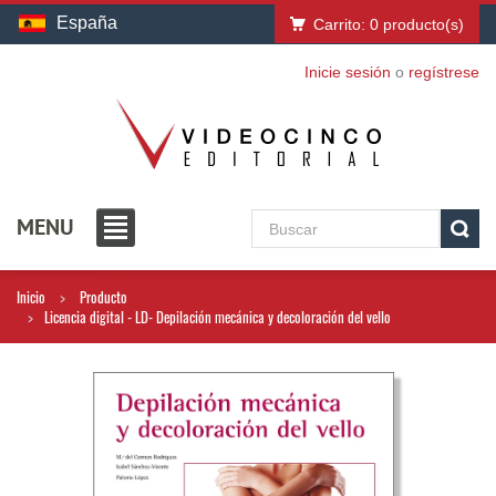
España
Carrito:
0
producto(s)
Inicie sesión
o
regístrese
MENU
Inicio
Producto
Licencia digital - LD- Depilación mecánica y decoloración del vello