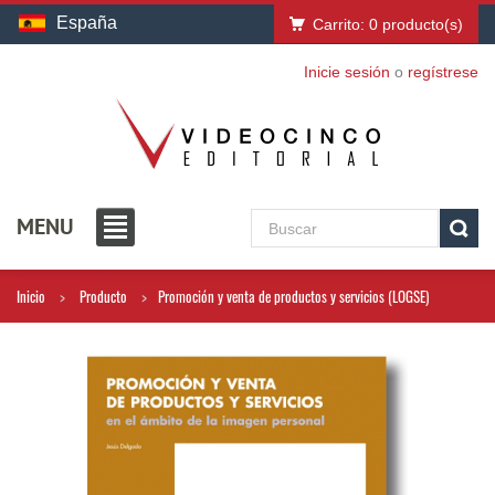
España
Carrito:
0
producto(s)
Inicie sesión
o
regístrese
MENU
Inicio
Producto
Promoción y venta de productos y servicios (LOGSE)