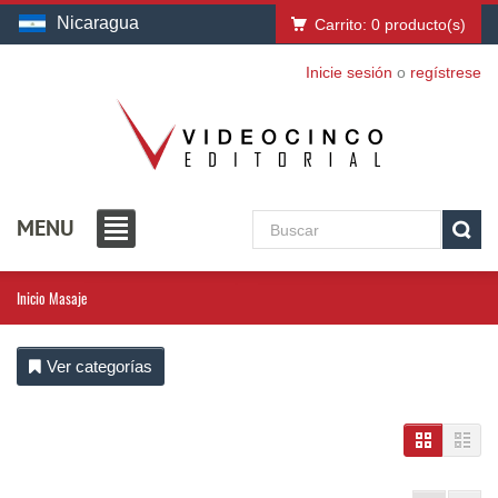
Nicaragua
Carrito:
0
producto(s)
Inicie sesión
o
regístrese
MENU
Inicio
Masaje
Ver categorías