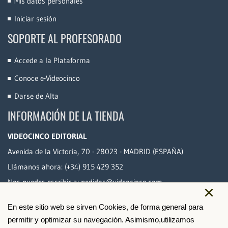
Mis datos personales
Iniciar sesión
SOPORTE AL PROFESORADO
Accede a la Plataforma
Conoce e-Videocinco
Darse de Alta
INFORMACIÓN DE LA TIENDA
VIDEOCINCO EDITORIAL
Avenida de la Victoria, 70 - 28023 - MADRID (ESPAÑA)
Llámanos ahora:
(+34) 915 429 352
Nos puedes escribir a:
pedidos@videocinco.com
×
En este sitio web se sirven Cookies, de forma general para
PAGO SEGURO
permitir y optimizar su navegación. Asimismo,utilizamos