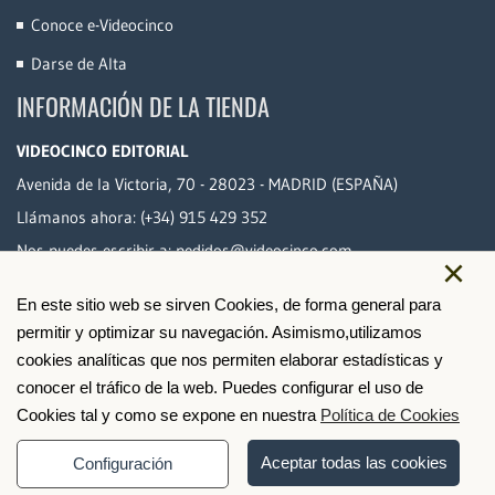
Conoce e-Videocinco
Darse de Alta
INFORMACIÓN DE LA TIENDA
VIDEOCINCO EDITORIAL
Avenida de la Victoria, 70 - 28023 - MADRID (ESPAÑA)
Llámanos ahora:
(+34) 915 429 352
Nos puedes escribir a:
pedidos@videocinco.com
×
En este sitio web se sirven Cookies, de forma general para
PAGO SEGURO
permitir y optimizar su navegación. Asimismo,utilizamos
cookies analíticas que nos permiten elaborar estadísticas y
conocer el tráfico de la web. Puedes configurar el uso de
Cookies tal y como se expone en nuestra
Política de Cookies
Aceptar todas las cookies
Configuración