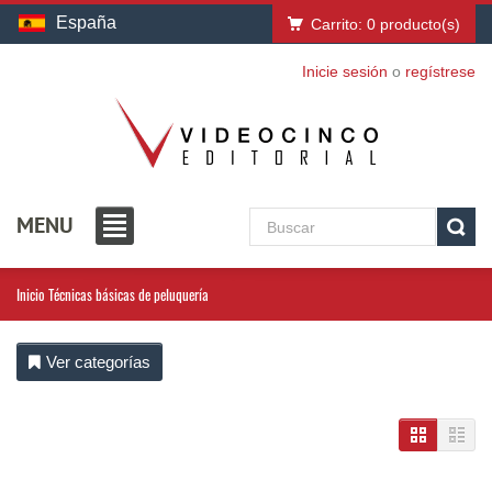
España
Carrito:
0
producto(s)
Inicie sesión
o
regístrese
MENU
Inicio
Técnicas básicas de peluquería
Ver categorías