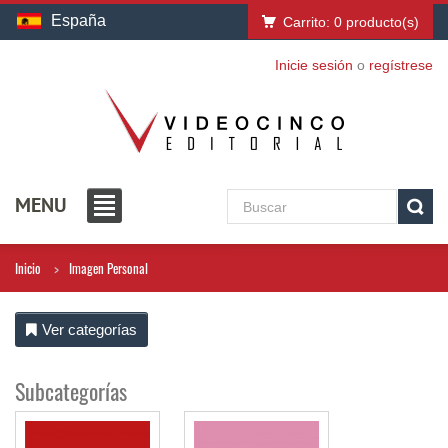
España
Carrito:
0
producto(s)
Inicie sesión
o
regístrese
MENU
Inicio
Imagen Personal
Ver categorías
Subcategorías