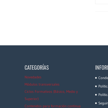
CATEGORÍAS
INFOR
Novedades
Condi
Módulos transversales
Políti
Ciclos Formativos (Básico, Medio y
Políti
Superior)
Segui
Contenidos para formación continua