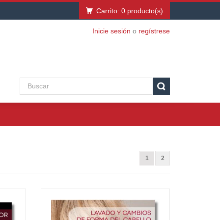
Carrito:
0
producto(s)
Inicie sesión
o
regístrese
1
2