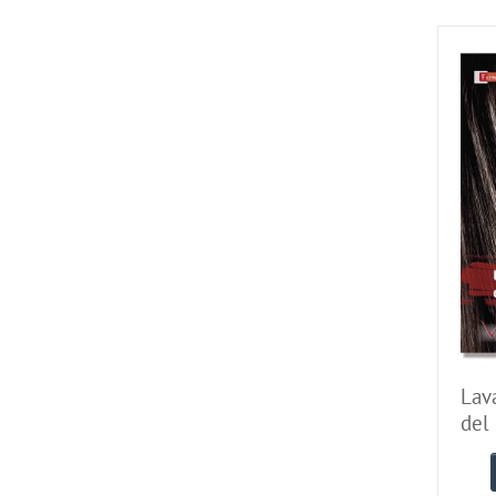
Lav
del 