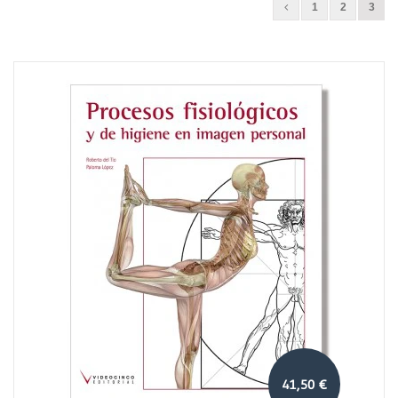
1
2
3
41,50 €