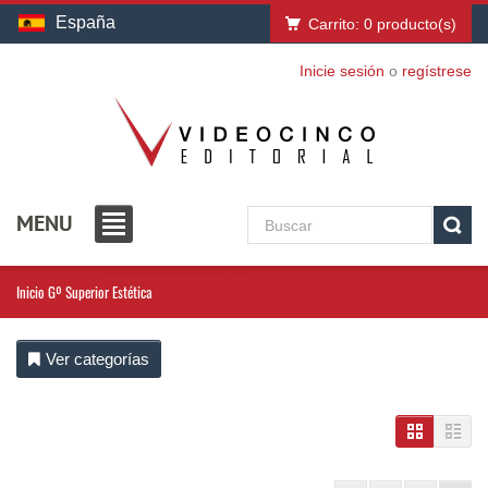
España
Carrito:
0
producto(s)
Inicie sesión
o
regístrese
MENU
Inicio
Gº Superior Estética
Ver categorías