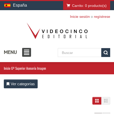
España
Carrito:
0
producto(s)
Inicie sesión
o
regístrese
MENU
Inicio
Gº Superior Asesoría Imagen
Ver categorías